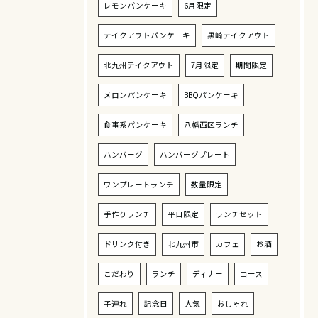
レモンパンケーキ
6月限定
テイクアウトパンケーキ
黒崎テイクアウト
北九州テイクアウト
7月限定
期間限定
メロンパンケーキ
BBQパンケーキ
食事系パンケーキ
八幡西区ランチ
ハンバーグ
ハンバーグプレート
ワンプレートランチ
数量限定
手作りランチ
平日限定
ランチセット
ドリンク付き
北九州市
カフェ
お酒
こだわり
ランチ
ディナー
コース
子連れ
記念日
人気
おしゃれ