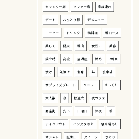
カウンター席
ソファー席
家族連れ
デート
おひとり様
新メニュー
コーヒー
ドリンク
鴨料理
鴨ロース
美しく
健康
鴨肉
女性に
美容
鍋や時
高級
居酒屋
締め
2軒目
漬け
茶漬け
刺身
丼
駐車場
サプライズプレート
メニュー
ゆっくり
大人数
夜
歓迎会
夜カフェ
商店街
安い
日曜日
深夜
朝
テイクアウト
インスタ映え
駐車場あり
オシャレ
誕生日
スイーツ
ひとり