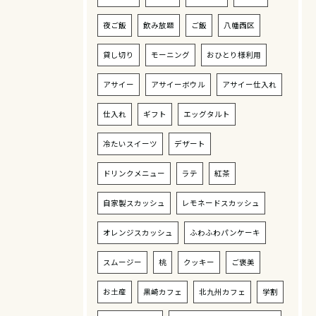
夜ご飯
飲み放題
ご飯
八幡西区
貸し切り
モーニング
おひとり様利用
アサイー
アサイーボウル
アサイー仕入れ
仕入れ
ギフト
エッグタルト
冷たいスイーツ
デザート
ドリンクメニュー
ラテ
紅茶
自家製スカッシュ
レモネードスカッシュ
オレンジスカッシュ
ふわふわパンケーキ
スムージー
桃
クッキー
ご褒美
お土産
黒崎カフェ
北九州カフェ
学割