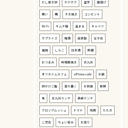
だし巻き卵
ホクホク
里芋
唐揚げ
寒い
鴨
すき焼き
コンセント
Wi-Fi
キムチ鍋
温まる
キャベツ
サプライズ
梅酒
自家製
女子会
福岡
しらこ
日本酒
熱燗
おつまみ
味噌豚焼き
北九州
オフタイムカフェ
off time cafe
お鍋
卵かけご飯
落ち着く
お刺身
新鮮
魚
北九州ランチ
黒崎ランチ
クロックムッシュ
トマト
地鶏
たたき
二次会
ちょい呑み
お造り