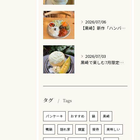
2026/07/06
【黒崎】新作「ハンバーグプレート」が仲間入りしました！！
2026/07/03
黒崎で楽しむ7月限定パンケーキ🍈🧀甘いメロンと濃厚BBQの2種類
タグ
Tags
パンケーキ
おすすめ
鍋
黒崎
鴨鍋
隠れ家
個室
接待
美味しい