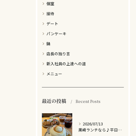
個室
接待
デート
パンケーキ
鍋
店長の独り言
新入社員の上達への道
メニュー
最近の投稿
Recent Posts
2026/07/13
黒崎ランチなら♪平日限定のお得なランチセット