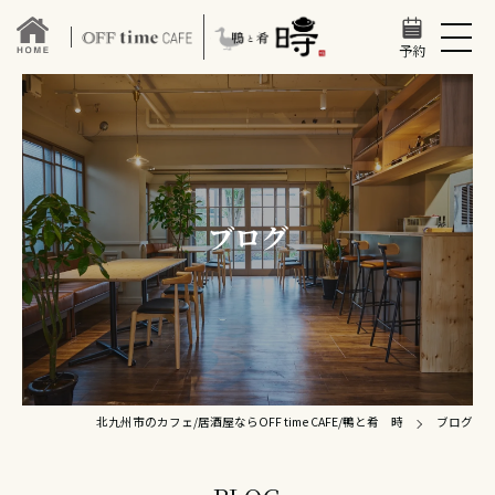
予約
ブログ
北九州市のカフェ/居酒屋ならOFF time CAFE/鴨と肴 時
ブログ