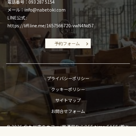
電話番号：
093 287 5154
メール：
info@nabetoki.com
​LINE公式 :
https://liff.line.me/1657566720-vwN4Nd57
予約フォーム
プライバシーポリシー
クッキーポリシー
サイトマップ
お問合せフォーム
© 2026 北九州市のカフェ/居酒屋ならOFF time CAFE/鴨と
肴 時 ALL RIGHTS RESERVED.