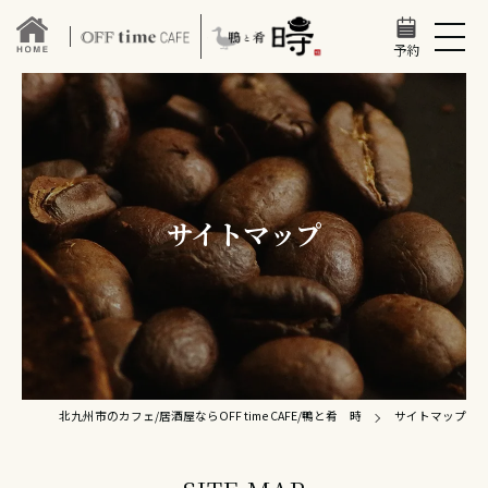
予約
サイトマップ
北九州市のカフェ/居酒屋ならOFF time CAFE/鴨と肴 時
サイトマップ